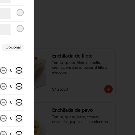
Opcional
Enchilada de filete
Tortilla, queso, filete de pollo, 
cremas, ensaladas, papas al hilo a 
0
elección.
0
S/ 25.00
0
Enchilada de pavo
Tortilla, queso, pavo, cremas, 
0
ensaladas, papas al hilo a elección.
0