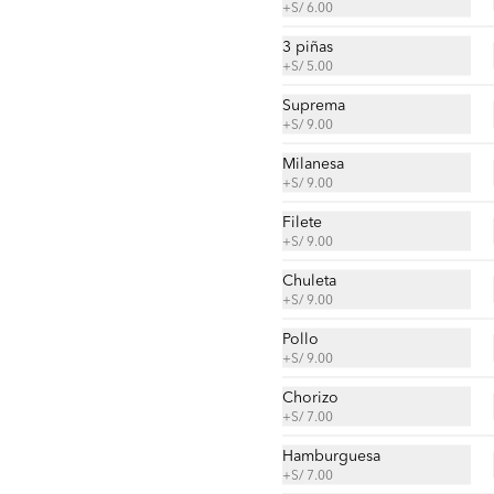
+
S/ 6.00
S/ 28.00
3 piñas
+
S/ 5.00
Suprema
Enchilada de suprema
+
S/ 9.00
Tortilla, queso, suprema de pollo, 
cremas, ensaladas, papas al hilo a 
Milanesa
elección.
+
S/ 9.00
Filete
S/ 25.00
+
S/ 9.00
Chuleta
+
S/ 9.00
Pollo
+
S/ 9.00
Chorizo
+
S/ 7.00
Hamburguesa
+
S/ 7.00