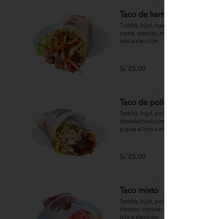
Taco de hamburguesa
Tortilla, frijol, hamburguesa de 
carne, cremas, ensaladas, papas al 
hilo a elección.
S/ 25.00
Taco de pollo
Tortilla, frijol, pollo 
deshilachado,cremas, ensaladas, 
papas al hilo a elección.
S/ 25.00
Taco mixto
Tortilla, frijol, pollo deshilachado, 
chorizo, cremas, ensaladas, papas al 
hilo a elección.