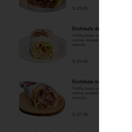
S/ 25.00
Enchilada de pollo
Tortilla, queso, pollo deshilachado, 
cremas , ensaladas, papas al hilo a 
elección.
S/ 25.00
Enchilada mixta
Tortilla, queso, pollo deshilachado, 
cremas, ensaladas, papas al hilo a 
elección.
S/ 27.00