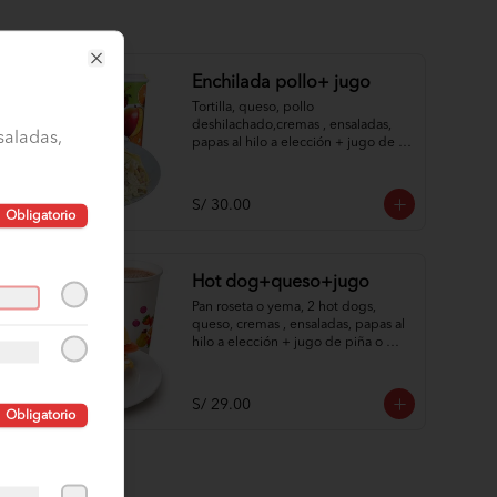
Close
Enchilada pollo+ jugo
Tortilla, queso, pollo 
deshilachado,cremas , ensaladas, 
saladas,
papas al hilo a elección + jugo de 
piña o papaya.
S/ 30.00
Obligatorio
Hot dog+queso+jugo
Pan roseta o yema, 2 hot dogs, 
queso, cremas , ensaladas, papas al 
hilo a elección + jugo de piña o 
papaya.
S/ 29.00
Obligatorio