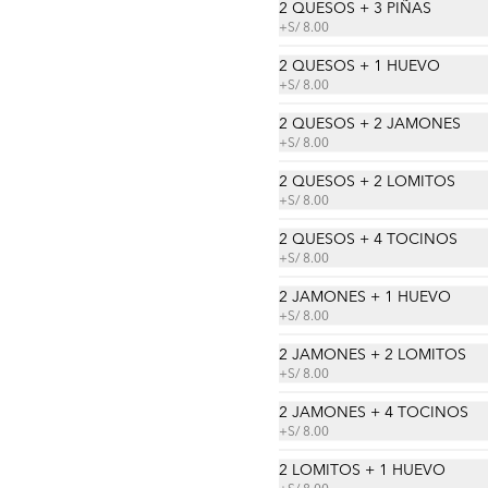
2 QUESOS + 3 PIÑAS
+
S/ 8.00
Taco de lechón
Tortilla, frijol, lechón, cremas , 
2 QUESOS + 1 HUEVO
ensaladas, papas al hilo a elección.
+
S/ 8.00
2 QUESOS + 2 JAMONES
+
S/ 8.00
S/ 28.00
2 QUESOS + 2 LOMITOS
+
S/ 8.00
Taco de suprema
2 QUESOS + 4 TOCINOS
Tortilla, frijol, suprema de pollo, 
+
S/ 8.00
cremas , ensaladas, papas al hilo a 
elección.
2 JAMONES + 1 HUEVO
+
S/ 8.00
S/ 25.00
2 JAMONES + 2 LOMITOS
+
S/ 8.00
2 JAMONES + 4 TOCINOS
Taco vegetariano
+
S/ 8.00
Tortilla, frijol, huevo, queso, cremas, 
ensaladas, papas al hilo a elección.
2 LOMITOS + 1 HUEVO