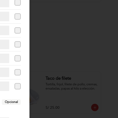
Taco de filete
Tortilla, frijol, filete de pollo, cremas, 
ensaladas, papas al hilo a elección.
Opcional
S/ 25.00