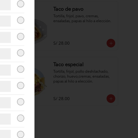
Taco de pavo
Tortilla, frijol, pavo, cremas, 
ensaladas, papas al hilo a elección.
S/ 28.00
Taco especial
Tortilla, frijol, pollo deshilachado, 
chorizo, huevo,cremas, ensaladas, 
papas al hilo a elección.
S/ 28.00