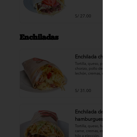
S/ 27.00
Enchiladas
Enchilada chacarera
Tortilla, queso, pollo deshilachado, 
chorizo, pollo deshilachado, pavo, 
lechón, cremas, ensaladas, papas al 
hilo a elección.
S/ 31.00
Enchilada de
hamburguesa
Tortilla, queso, hamburguesa de 
carne, cremas, ensaladas, papas al 
hilo a elección.