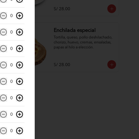
S/ 28.00
0
Enchilada especial
0
Tortilla, queso, pollo deshilachado, 
chorizo, huevo, cremas, ensaladas, 
papas al hilo a elección.
0
S/ 28.00
0
0
0
0
0