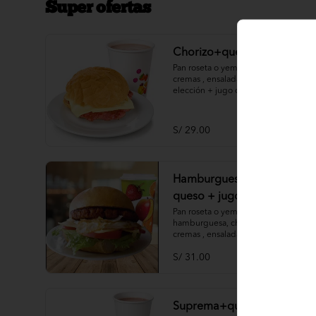
Super ofertas
Chorizo+queso+jugo
Pan roseta o yema, chorizo, queso, 
cremas , ensaladas, papas al hilo a 
elección + jugo de piña o papaya.
S/ 29.00
Hamburguesa + chorizo +
queso + jugo
Pan roseta o yema, carne de 
hamburguesa, chorizo, queso, 
cremas , ensaladas, papas al hilo a 
elección + jugo de piña o papaya.
S/ 31.00
Suprema+queso+jugo