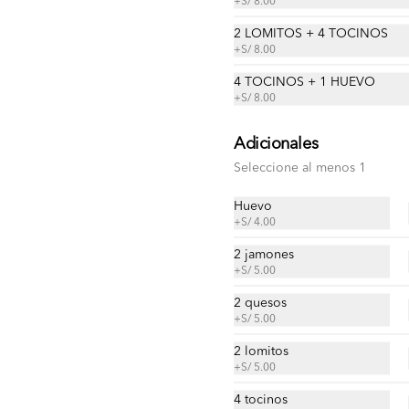
+
S/ 8.00
2 LOMITOS + 4 TOCINOS
S/ 24.00
+
S/ 8.00
4 TOCINOS + 1 HUEVO
+
S/ 8.00
Adicionales
Seleccione al menos 1
Enchilada de chorizo
Tortilla, queso, chorizo, cremas, 
Huevo
ensaladas, papas al hilo a elección.
+
S/ 4.00
2 jamones
S/ 25.00
+
S/ 5.00
2 quesos
+
S/ 5.00
Enchilada de lechón
2 lomitos
Tortilla, queso, lechón, cremas, 
+
S/ 5.00
ensaladas, papas al hilo a elección.
4 tocinos