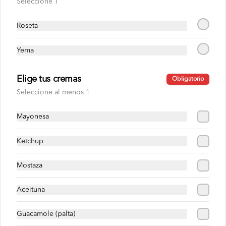
Seleccione 1
S/ 28.00
Roseta
Lechón con pavo
Pan roseta o yema, lechon, pavo, cremas 
Yema
, ensaladas, papas al hilo a elección.
Elige tus cremas
Obligatorio
Seleccione al menos 1
S/ 31.00
Mayonesa
Lechón con pollo
Pan roseta o yema, lechón, pollo 
Ketchup
deshilachado, cremas , ensaladas, papas 
al hilo a elección.
Mostaza
S/ 30.00
Aceituna
Guacamole (palta)
Milanesa con lechón