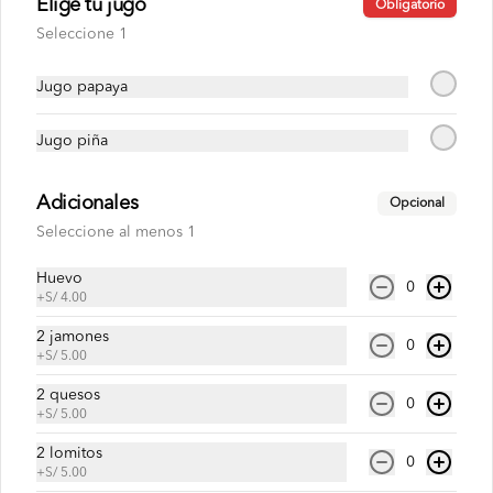
Elige tu jugo
Obligatorio
S/ 30.00
Seleccione 1
Pavo con pollo
Jugo papaya
Pan roseta o yema, pavo, pollo 
deshilachado, cremas , ensaladas, papas 
Jugo piña
al hilo a elección.
Adicionales
Opcional
S/ 30.00
Seleccione al menos 1
Huevo
Jugos
0
+
S/ 4.00
2 jamones
0
Jugo de fresa
+
S/ 5.00
2 quesos
0
+
S/ 5.00
2 lomitos
0
+
S/ 5.00
S/ 17.00