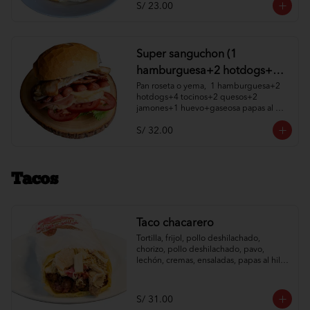
S/ 23.00
Super sanguchon (1
hamburguesa+2 hotdogs+4
tocinos+2 quesos+2
Pan roseta o yema,  1 hamburguesa+2 
hotdogs+4 tocinos+2 quesos+2 
jamones+1 huevo+gaseosa
jamones+1 huevo+gaseosa papas al 
papas al hilo, cremas y
hilo, cremas y ensaladas a elección.
S/ 32.00
ensaladas )
Tacos
Taco chacarero
Tortilla, frijol, pollo deshilachado, 
chorizo, pollo deshilachado, pavo, 
lechón, cremas, ensaladas, papas al hilo 
a elección.
S/ 31.00