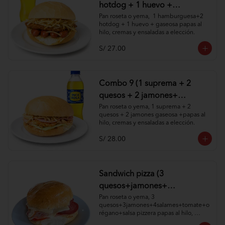
hotdog + 1 huevo +
1gaseosa+ papas al hilo,
Pan roseta o yema,  1 hamburguesa+2 
hotdog + 1 huevo + gaseosa papas al 
cremas y ensaladas )
hilo, cremas y ensaladas a elección.
S/ 27.00
Combo 9 (1 suprema + 2
quesos + 2 jamones+
gaseosa +papas al hilo,
Pan roseta o yema, 1 suprema + 2 
quesos + 2 jamones gaseosa +papas al 
cremas y ensaladas )
hilo, cremas y ensaladas a elección.
S/ 28.00
Sandwich pizza (3
quesos+jamones+
4salames+tomate+orégano+
Pan roseta o yema, 3 
quesos+3jamones+4salames+tomate+o
salsa pizzera papas al hilo,
régano+salsa pizzera papas al hilo, 
cremas y ensaladas)
cremas y ensaladas a elección.