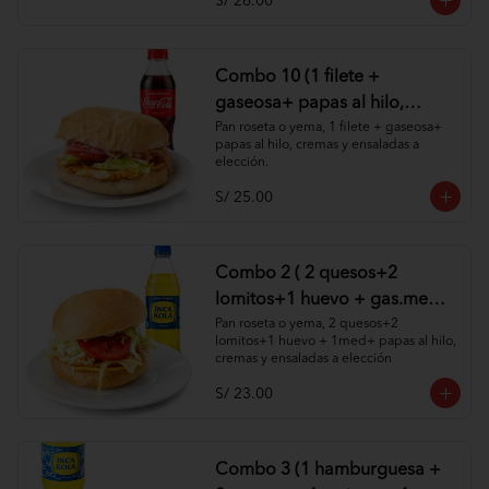
S/ 26.00
Combo 10 (1 filete +
gaseosa+ papas al hilo,
cremas y ensaladas )
Pan roseta o yema, 1 filete + gaseosa+ 
papas al hilo, cremas y ensaladas a 
elección.
S/ 25.00
Combo 2 ( 2 quesos+2
lomitos+1 huevo + gas.med
+ papas al hilo, cremas y
Pan roseta o yema, 2 quesos+2 
lomitos+1 huevo + 1med+ papas al hilo, 
ensaladas )
cremas y ensaladas a elección
S/ 23.00
Combo 3 (1 hamburguesa +