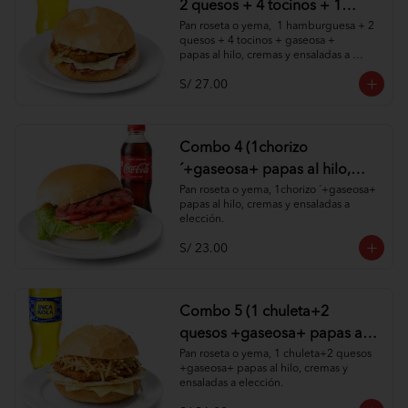
2 quesos + 4 tocinos + 1
gaseosa + papas al hilo,
Pan roseta o yema,  1 hamburguesa + 2 
quesos + 4 tocinos + gaseosa + 

cremas y ensaladas )
papas al hilo, cremas y ensaladas a 
elección.
S/ 27.00
Combo 4 (1chorizo
´+gaseosa+ papas al hilo,
cremas y ensaladas )
Pan roseta o yema, 1chorizo ´+gaseosa+ 
papas al hilo, cremas y ensaladas a 
elección.
S/ 23.00
Combo 5 (1 chuleta+2
quesos +gaseosa+ papas al
hilo, cremas y ensaladas )
Pan roseta o yema, 1 chuleta+2 quesos 
+gaseosa+ papas al hilo, cremas y 
ensaladas a elección.