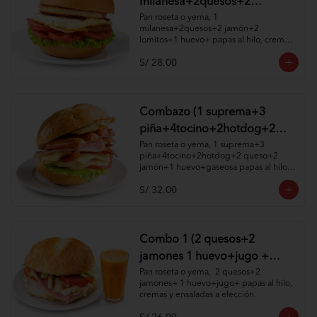
milanesa+2quesos+2
jamón+2 lomitos+1huevo+
Pan roseta o yema, 1 
milanesa+2quesos+2 jamón+2 
papas al hilo, cremas y
lomitos+1 huevo+ papas al hilo, cremas 
ensaladas )
y ensaladas a elección.
S/ 28.00
Combazo (1 suprema+3
piña+4tocino+2hotdog+2
queso+2 jamón+1
Pan roseta o yema, 1 suprema+3 
piña+4tocino+2hotdog+2 queso+2 
huevo+gaseosa papas al hilo,
jamón+1 huevo+gaseosa papas al hilo, 
cremas y ensaladas )
cremas y ensaladas a elección.
S/ 32.00
Combo 1 (2 quesos+2
jamones 1 huevo+jugo +
papas al hilo, cremas y
Pan roseta o yema,  2 quesos+2 
jamones+ 1 huevo+jugo+ papas al hilo, 
ensaladas )
cremas y ensaladas a elección.