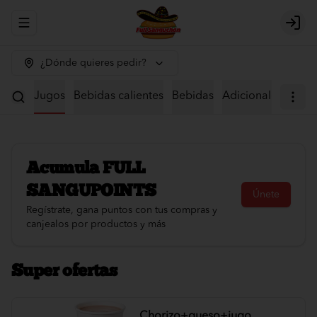
Abrir menu de navegación
Logi
¿Dónde quieres pedir?
iales
Jugos
Bebidas calientes
Bebidas
Adicionales
Acumula
FULL
SANGUPOINTS
Únete
Regístrate, gana puntos con tus compras y
canjealos por productos y más
Super ofertas
Chorizo+queso+jugo