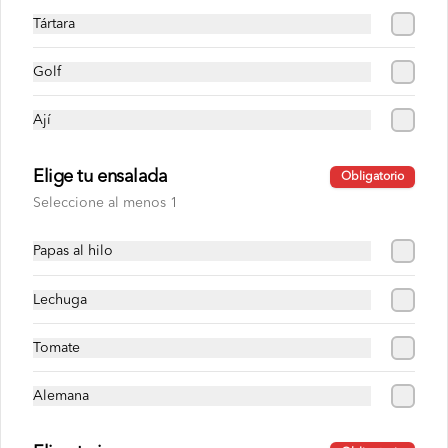
Pan roseta o yema, milanesa de pollo, 
Tártara
lechón,  cremas , ensaladas, papas al hilo 
a elección
Golf
S/ 30.00
Ají
Milanesa con pavo
Elige tu ensalada
Obligatorio
Pan roseta o yema, milanesa de pollo, 
Seleccione al menos 1
pavo,  cremas , ensaladas, papas al hilo a 
elección.
Papas al hilo
S/ 30.00
Lechuga
Pavo con chuleta
Tomate
Pan roseta o yema, pavo, chuleta, cremas 
, ensaladas, papas al hilo a elección.
Alemana