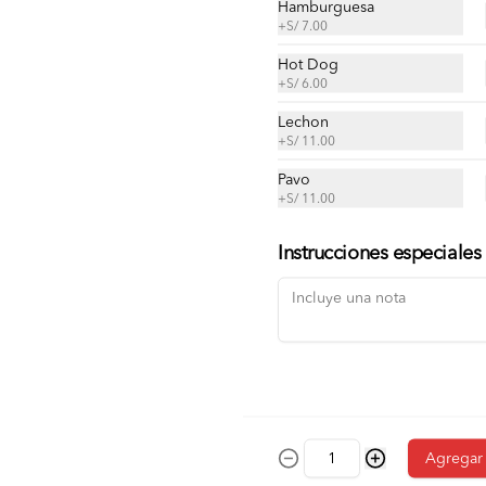
Hamburguesa
+
S/ 7.00
S/ 28.00
Hot Dog
+
S/ 6.00
Enchilada de suprema
Lechon
Tortilla, queso, suprema de pollo, 
+
S/ 11.00
cremas, ensaladas, papas al hilo a 
elección.
Pavo
+
S/ 11.00
S/ 25.00
Instrucciones especiales
Agregar