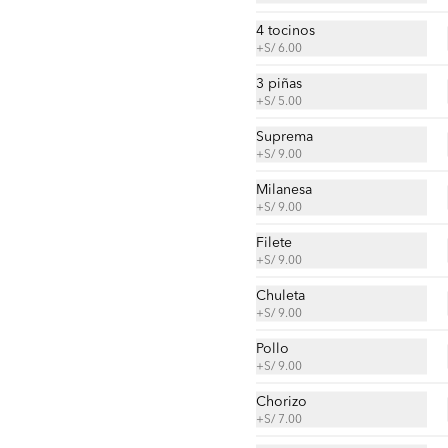
4 tocinos
+
S/ 6.00
S/ 24.00
3 piñas
+
S/ 5.00
Suprema
+
S/ 9.00
Enchilada de chorizo
Milanesa
+
S/ 9.00
Tortilla, queso, chorizo, cremas, 
ensaladas, papas al hilo a elección.
Filete
+
S/ 9.00
Chuleta
S/ 25.00
+
S/ 9.00
Pollo
Enchilada de lechón
+
S/ 9.00
Tortilla, queso, lechón, cremas, 
Chorizo
ensaladas, papas al hilo a elección.
+
S/ 7.00