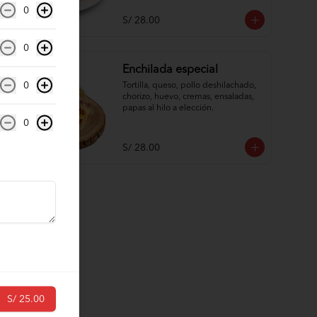
0
S/ 28.00
0
Enchilada especial
0
Tortilla, queso, pollo deshilachado, 
chorizo, huevo, cremas, ensaladas, 
papas al hilo a elección.
0
S/ 28.00
S/ 25.00