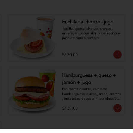
Enchilada chorizo+jugo
Tortilla, queso, chorizo, cremas , 
ensaladas, papas al hilo a elección + 
jugo de piña o papaya.
S/ 30.00
Hamburguesa + queso +
jamón + jugo
Pan roseta o yema, carne de 
hamburguesa, queso,jamón, cremas 
, ensaladas, papas al hilo a elección 
+ jugo de piña o papaya.
S/ 31.00