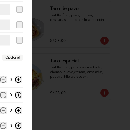
Taco de pavo
Tortilla, frijol, pavo, cremas, 
ensaladas, papas al hilo a elección.
S/ 28.00
Opcional
Taco especial
Tortilla, frijol, pollo deshilachado, 
chorizo, huevo,cremas, ensaladas, 
papas al hilo a elección.
0
S/ 28.00
0
0
0