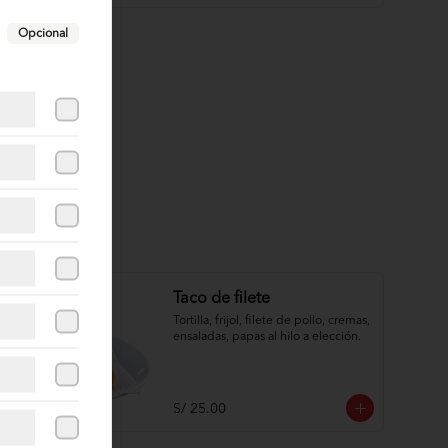
Opcional
Taco de filete
Tortilla, frijol, filete de pollo, cremas, 
ensaladas, papas al hilo a elección.
S/ 25.00