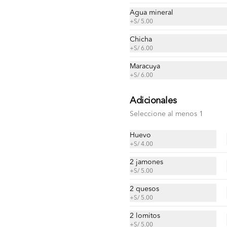
Agua mineral
Taco de lechón
+
S/ 5.00
Tortilla, frijol, lechón, cremas , 
ensaladas, papas al hilo a elección.
Chicha
+
S/ 6.00
Maracuya
S/ 28.00
+
S/ 6.00
Adicionales
Taco de suprema
Seleccione al menos 1
Tortilla, frijol, suprema de pollo, 
cremas , ensaladas, papas al hilo a 
elección.
Huevo
+
S/ 4.00
2 jamones
S/ 25.00
+
S/ 5.00
2 quesos
Taco vegetariano
+
S/ 5.00
Tortilla, frijol, huevo, queso, cremas, 
2 lomitos
ensaladas, papas al hilo a elección.
+
S/ 5.00