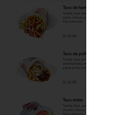
Taco de hamburguesa
Tortilla, frijol, hamburguesa de 
carne, cremas, ensaladas, papas al 
hilo a elección.
S/ 25.00
Taco de pollo
Tortilla, frijol, pollo 
deshilachado,cremas, ensaladas, 
papas al hilo a elección.
S/ 25.00
Taco mixto
Tortilla, frijol, pollo deshilachado, 
chorizo, cremas, ensaladas, papas al 
hilo a elección.