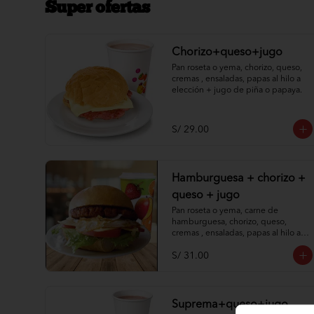
Super ofertas
Chorizo+queso+jugo
Pan roseta o yema, chorizo, queso, 
cremas , ensaladas, papas al hilo a 
elección + jugo de piña o papaya.
S/ 29.00
Hamburguesa + chorizo +
queso + jugo
Pan roseta o yema, carne de 
hamburguesa, chorizo, queso, 
cremas , ensaladas, papas al hilo a 
elección + jugo de piña o papaya.
S/ 31.00
Suprema+queso+jugo