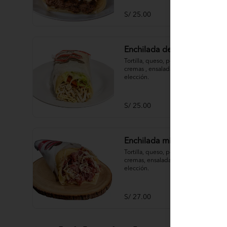
S/ 25.00
Enchilada de pollo
Tortilla, queso, pollo deshilachado, 
cremas , ensaladas, papas al hilo a 
elección.
S/ 25.00
Enchilada mixta
Tortilla, queso, pollo deshilachado, 
cremas, ensaladas, papas al hilo a 
elección.
S/ 27.00