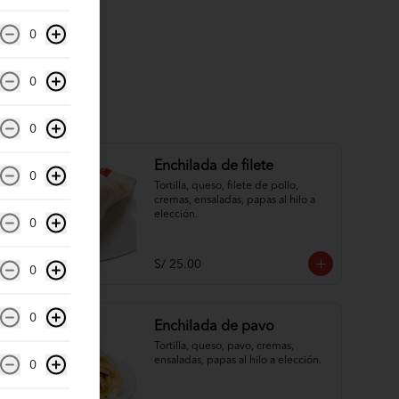
0
0
0
Enchilada de filete
0
Tortilla, queso, filete de pollo, 
cremas, ensaladas, papas al hilo a 
elección.
0
S/ 25.00
0
0
Enchilada de pavo
Tortilla, queso, pavo, cremas, 
ensaladas, papas al hilo a elección.
0