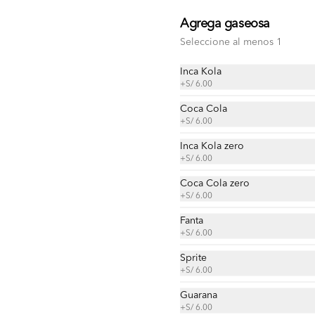
Agrega gaseosa
Super sanguchon (1
Seleccione al menos 1
hamburguesa+2
Inca Kola
hotdogs+4 tocinos+2
Pan roseta o yema,  1 
hamburguesa+2 hotdogs+4 
+
S/ 6.00
quesos+2 jamones+1
tocinos+2 quesos+2 jamones+1 
huevo+gaseosa papas al
huevo+gaseosa papas al hilo, 
Coca Cola
S/ 32.00
cremas y ensaladas a elección.
+
S/ 6.00
hilo, cremas y ensaladas )
Inca Kola zero
+
S/ 6.00
Coca Cola zero
+
S/ 6.00
Taco de chorizo
Fanta
Tortilla, frijol chorizo, cremas , 
+
S/ 6.00
ensaladas, papas al hilo a elección.
Sprite
+
S/ 6.00
S/ 25.00
Guarana
+
S/ 6.00