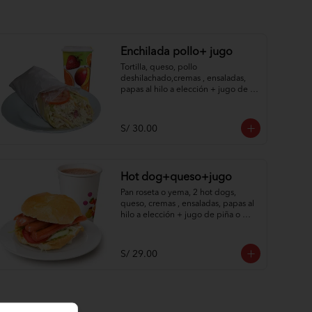
Enchilada pollo+ jugo
Tortilla, queso, pollo 
deshilachado,cremas , ensaladas, 
papas al hilo a elección + jugo de 
piña o papaya.
S/ 30.00
Hot dog+queso+jugo
Pan roseta o yema, 2 hot dogs, 
queso, cremas , ensaladas, papas al 
hilo a elección + jugo de piña o 
papaya.
S/ 29.00