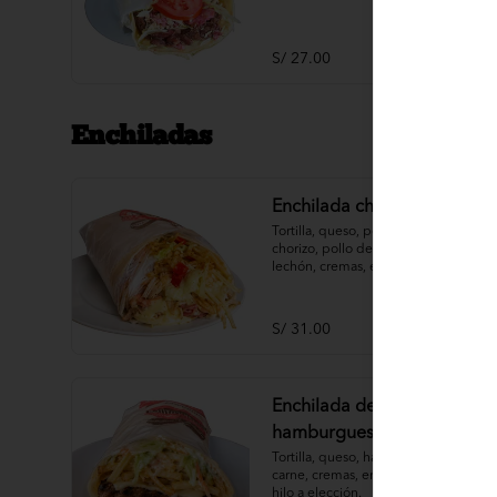
S/ 27.00
Enchiladas
Enchilada chacarera
Tortilla, queso, pollo deshilachado, 
chorizo, pollo deshilachado, pavo, 
lechón, cremas, ensaladas, papas al 
hilo a elección.
S/ 31.00
Enchilada de
hamburguesa
Tortilla, queso, hamburguesa de 
carne, cremas, ensaladas, papas al 
hilo a elección.