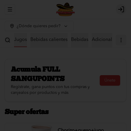
Abrir menu de navegación
Logi
¿Dónde quieres pedir?
iales
Jugos
Bebidas calientes
Bebidas
Adicionales
Acumula
FULL
SANGUPOINTS
Únete
Regístrate, gana puntos con tus compras y
canjealos por productos y más
Super ofertas
Chorizo+queso+jugo