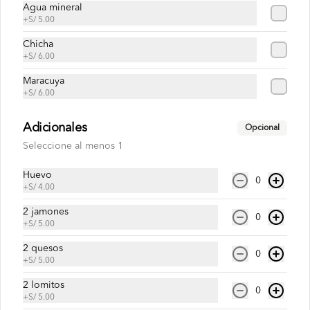
S/ 30.00
Agua mineral
+
S/ 5.00
Chicha
Pavo con pollo
+
S/ 6.00
Pan roseta o yema, pavo, pollo 
Maracuya
deshilachado, cremas , ensaladas, papas 
al hilo a elección.
+
S/ 6.00
Adicionales
Opcional
S/ 30.00
Seleccione al menos 1
Huevo
Jugos
0
+
S/ 4.00
2 jamones
0
Jugo de fresa
+
S/ 5.00
2 quesos
0
+
S/ 5.00
2 lomitos
0
+
S/ 5.00
S/ 17.00