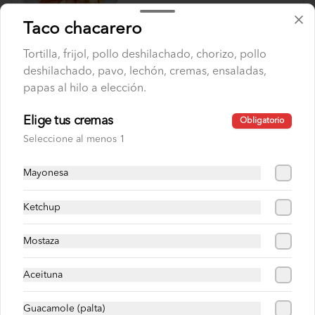
S/ 24.00
Taco chacarero
Tortilla, frijol, pollo deshilachado, chorizo, pollo
Sandwiches super especiales
deshilachado, pavo, lechón, cremas, ensaladas,
papas al hilo a elección.
Choripollo
Elige tus cremas
Obligatorio
Pan roseta o yema, chorizo, pollo 
Seleccione al menos 1
deshilachado, cremas , ensaladas, papas 
al hilo a elección.
Mayonesa
S/ 26.00
Ketchup
Chuleta con pollo
Mostaza
Pan roseta o yema, chuleta, pollo 
deshilachado, cremas , ensaladas, papas 
Aceituna
al hilo a elección.
Guacamole (palta)