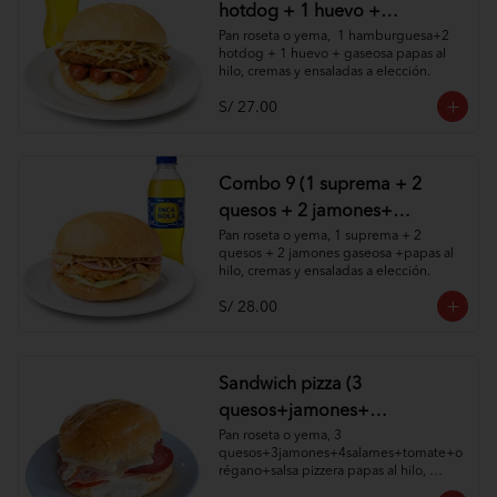
hotdog + 1 huevo +
1gaseosa+ papas al hilo,
Pan roseta o yema,  1 hamburguesa+2 
hotdog + 1 huevo + gaseosa papas al 
cremas y ensaladas )
hilo, cremas y ensaladas a elección.
S/ 27.00
Combo 9 (1 suprema + 2
quesos + 2 jamones+
gaseosa +papas al hilo,
Pan roseta o yema, 1 suprema + 2 
quesos + 2 jamones gaseosa +papas al 
cremas y ensaladas )
hilo, cremas y ensaladas a elección.
S/ 28.00
Sandwich pizza (3
quesos+jamones+
4salames+tomate+orégano+
Pan roseta o yema, 3 
quesos+3jamones+4salames+tomate+o
salsa pizzera papas al hilo,
régano+salsa pizzera papas al hilo, 
cremas y ensaladas)
cremas y ensaladas a elección.