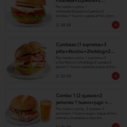
milanesa+2quesos+2
jamón+2 lomitos+1huevo+
Pan roseta o yema, 1 
milanesa+2quesos+2 jamón+2 
papas al hilo, cremas y
lomitos+1 huevo+ papas al hilo, cremas 
ensaladas )
y ensaladas a elección.
S/ 28.00
Combazo (1 suprema+3
piña+4tocino+2hotdog+2
queso+2 jamón+1
Pan roseta o yema, 1 suprema+3 
piña+4tocino+2hotdog+2 queso+2 
huevo+gaseosa papas al hilo,
jamón+1 huevo+gaseosa papas al hilo, 
cremas y ensaladas )
cremas y ensaladas a elección.
S/ 32.00
Combo 1 (2 quesos+2
jamones 1 huevo+jugo +
papas al hilo, cremas y
Pan roseta o yema,  2 quesos+2 
jamones+ 1 huevo+jugo+ papas al hilo, 
ensaladas )
cremas y ensaladas a elección.