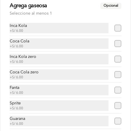
Pan roseta o yema, milanesa de pollo, 
Agrega gaseosa
Opcional
lechón,  cremas , ensaladas, papas al hilo 
a elección
Seleccione al menos 1
Inca Kola
S/ 30.00
+
S/ 6.00
Coca Cola
+
S/ 6.00
Milanesa con pavo
Pan roseta o yema, milanesa de pollo, 
Inca Kola zero
pavo,  cremas , ensaladas, papas al hilo a 
+
S/ 6.00
elección.
Coca Cola zero
+
S/ 6.00
S/ 30.00
Fanta
+
S/ 6.00
Pavo con chuleta
Sprite
Pan roseta o yema, pavo, chuleta, cremas 
+
S/ 6.00
, ensaladas, papas al hilo a elección.
Guarana
+
S/ 6.00