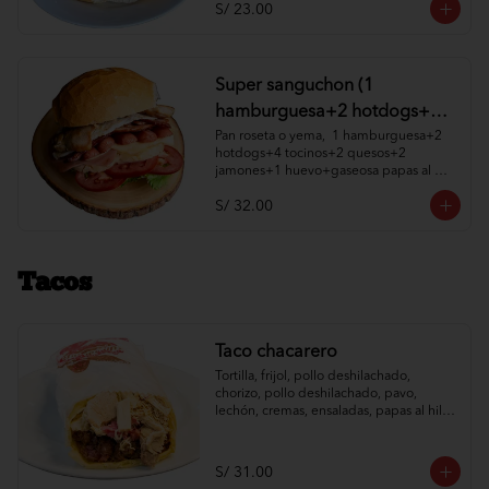
S/ 23.00
Super sanguchon (1
hamburguesa+2 hotdogs+4
tocinos+2 quesos+2
Pan roseta o yema,  1 hamburguesa+2 
hotdogs+4 tocinos+2 quesos+2 
jamones+1 huevo+gaseosa
jamones+1 huevo+gaseosa papas al 
papas al hilo, cremas y
hilo, cremas y ensaladas a elección.
S/ 32.00
ensaladas )
Tacos
Taco chacarero
Tortilla, frijol, pollo deshilachado, 
chorizo, pollo deshilachado, pavo, 
lechón, cremas, ensaladas, papas al hilo 
a elección.
S/ 31.00