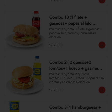
S/ 26.00
Combo 10 (1 filete +
gaseosa+ papas al hilo,
cremas y ensaladas )
Pan roseta o yema, 1 filete + gaseosa+ 
papas al hilo, cremas y ensaladas a 
elección.
S/ 25.00
Combo 2 ( 2 quesos+2
lomitos+1 huevo + gas.med
+ papas al hilo, cremas y
Pan roseta o yema, 2 quesos+2 
lomitos+1 huevo + 1med+ papas al hilo, 
ensaladas )
cremas y ensaladas a elección
S/ 23.00
Combo 3 (1 hamburguesa +