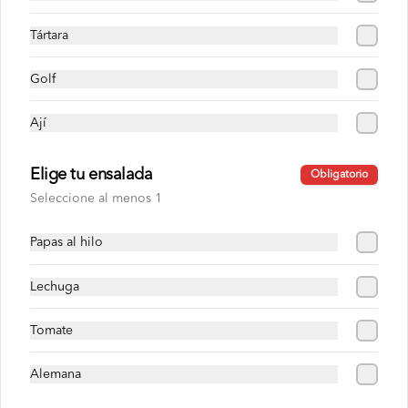
S/ 28.00
Tártara
Lechón con pavo
Golf
Pan roseta o yema, lechon, pavo, cremas 
, ensaladas, papas al hilo a elección.
Ají
S/ 31.00
Elige tu ensalada
Obligatorio
Seleccione al menos 1
Lechón con pollo
Papas al hilo
Pan roseta o yema, lechón, pollo 
deshilachado, cremas , ensaladas, papas 
al hilo a elección.
Lechuga
Tomate
S/ 30.00
Alemana
Milanesa con lechón