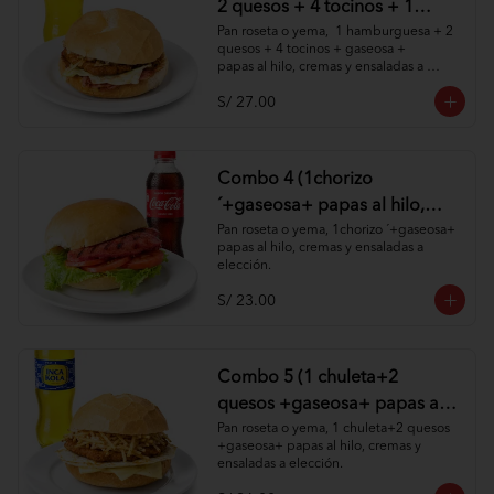
2 quesos + 4 tocinos + 1
gaseosa + papas al hilo,
Pan roseta o yema,  1 hamburguesa + 2 
quesos + 4 tocinos + gaseosa + 

cremas y ensaladas )
papas al hilo, cremas y ensaladas a 
elección.
S/ 27.00
Combo 4 (1chorizo
´+gaseosa+ papas al hilo,
cremas y ensaladas )
Pan roseta o yema, 1chorizo ´+gaseosa+ 
papas al hilo, cremas y ensaladas a 
elección.
S/ 23.00
Combo 5 (1 chuleta+2
quesos +gaseosa+ papas al
hilo, cremas y ensaladas )
Pan roseta o yema, 1 chuleta+2 quesos 
+gaseosa+ papas al hilo, cremas y 
ensaladas a elección.