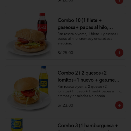
S/ 26.00
Combo 10 (1 filete +
gaseosa+ papas al hilo,
cremas y ensaladas )
Pan roseta o yema, 1 filete + gaseosa+ 
papas al hilo, cremas y ensaladas a 
elección.
S/ 25.00
Combo 2 ( 2 quesos+2
lomitos+1 huevo + gas.med
+ papas al hilo, cremas y
Pan roseta o yema, 2 quesos+2 
lomitos+1 huevo + 1med+ papas al hilo, 
ensaladas )
cremas y ensaladas a elección
S/ 23.00
Combo 3 (1 hamburguesa +