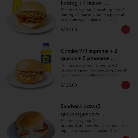
hotdog + 1 huevo +
1gaseosa+ papas al hilo,
Pan roseta o yema,  1 hamburguesa+2 
hotdog + 1 huevo + gaseosa papas al 
cremas y ensaladas )
hilo, cremas y ensaladas a elección.
S/ 27.00
Combo 9 (1 suprema + 2
quesos + 2 jamones+
gaseosa +papas al hilo,
Pan roseta o yema, 1 suprema + 2 
quesos + 2 jamones gaseosa +papas al 
cremas y ensaladas )
hilo, cremas y ensaladas a elección.
S/ 28.00
Sandwich pizza (3
quesos+jamones+
4salames+tomate+orégano+
Pan roseta o yema, 3 
quesos+3jamones+4salames+tomate+o
salsa pizzera papas al hilo,
régano+salsa pizzera papas al hilo, 
cremas y ensaladas)
cremas y ensaladas a elección.