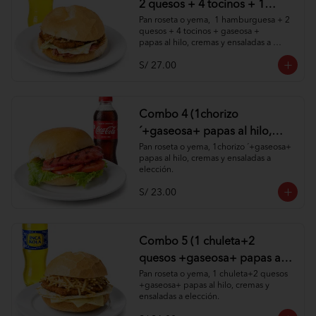
2 quesos + 4 tocinos + 1
gaseosa + papas al hilo,
Pan roseta o yema,  1 hamburguesa + 2 
quesos + 4 tocinos + gaseosa + 

cremas y ensaladas )
papas al hilo, cremas y ensaladas a 
elección.
S/ 27.00
Combo 4 (1chorizo
´+gaseosa+ papas al hilo,
cremas y ensaladas )
Pan roseta o yema, 1chorizo ´+gaseosa+ 
papas al hilo, cremas y ensaladas a 
elección.
S/ 23.00
Combo 5 (1 chuleta+2
quesos +gaseosa+ papas al
hilo, cremas y ensaladas )
Pan roseta o yema, 1 chuleta+2 quesos 
+gaseosa+ papas al hilo, cremas y 
ensaladas a elección.