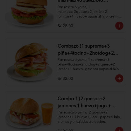
milanesa+2quesos+2
jamón+2 lomitos+1huevo+
Pan roseta o yema, 1 
milanesa+2quesos+2 jamón+2 
papas al hilo, cremas y
lomitos+1 huevo+ papas al hilo, cremas 
ensaladas )
y ensaladas a elección.
S/ 28.00
Combazo (1 suprema+3
piña+4tocino+2hotdog+2
queso+2 jamón+1
Pan roseta o yema, 1 suprema+3 
piña+4tocino+2hotdog+2 queso+2 
huevo+gaseosa papas al hilo,
jamón+1 huevo+gaseosa papas al hilo, 
cremas y ensaladas )
cremas y ensaladas a elección.
S/ 32.00
Combo 1 (2 quesos+2
jamones 1 huevo+jugo +
papas al hilo, cremas y
Pan roseta o yema,  2 quesos+2 
jamones+ 1 huevo+jugo+ papas al hilo, 
ensaladas )
cremas y ensaladas a elección.