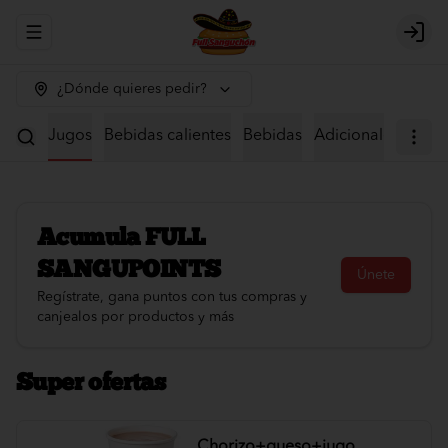
Abrir menu de navegación
Logi
¿Dónde quieres pedir?
iales
Jugos
Bebidas calientes
Bebidas
Adicionales
Acumula
FULL
SANGUPOINTS
Únete
Regístrate, gana puntos con tus compras y
canjealos por productos y más
Super ofertas
Chorizo+queso+jugo