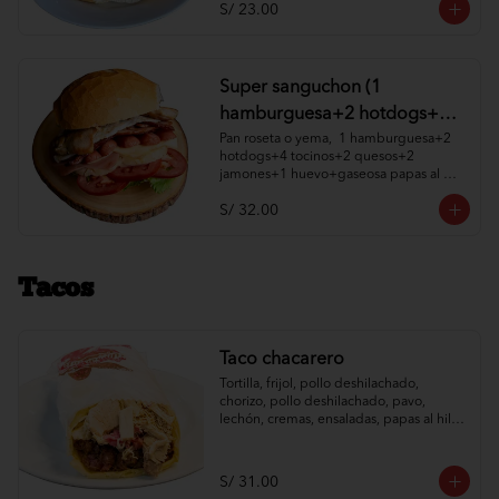
S/ 23.00
Super sanguchon (1
hamburguesa+2 hotdogs+4
tocinos+2 quesos+2
Pan roseta o yema,  1 hamburguesa+2 
hotdogs+4 tocinos+2 quesos+2 
jamones+1 huevo+gaseosa
jamones+1 huevo+gaseosa papas al 
papas al hilo, cremas y
hilo, cremas y ensaladas a elección.
S/ 32.00
ensaladas )
Tacos
Taco chacarero
Tortilla, frijol, pollo deshilachado, 
chorizo, pollo deshilachado, pavo, 
lechón, cremas, ensaladas, papas al hilo 
a elección.
S/ 31.00