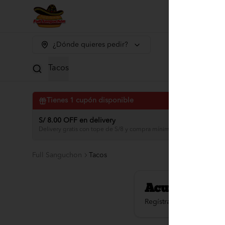
¿Dónde quieres pedir?
Tacos
Tienes
1
cupón disponible
S/ 8.00 OFF en delivery
Delivery gratis con tope de S/8 y compra mínima de S/50 PE agosto
Full Sanguchon
Tacos
Acumula
FUL
Regístrate, gana puntos 