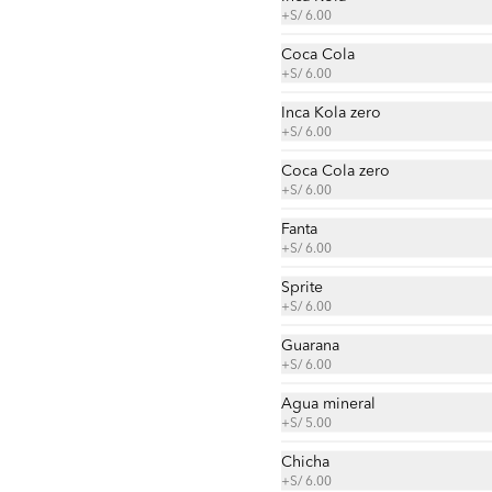
+
S/ 6.00
Coca Cola
+
S/ 6.00
Taco de chorizo
Inca Kola zero
Tortilla, frijol chorizo, cremas , 
+
S/ 6.00
ensaladas, papas al hilo a elección.
Coca Cola zero
+
S/ 6.00
S/ 25.00
Fanta
+
S/ 6.00
Sprite
Taco de lechón
+
S/ 6.00
Tortilla, frijol, lechón, cremas , 
ensaladas, papas al hilo a elección.
Guarana
+
S/ 6.00
Agua mineral
S/ 28.00
+
S/ 5.00
Chicha
+
S/ 6.00
Taco de suprema