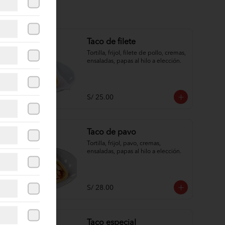
Taco de filete
Tortilla, frijol, filete de pollo, cremas, 
ensaladas, papas al hilo a elección.
S/ 25.00
Taco de pavo
Tortilla, frijol, pavo, cremas, 
ensaladas, papas al hilo a elección.
S/ 28.00
Taco especial