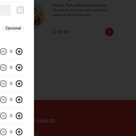
Tortilla, frijol, pollo deshilachado, 
chorizo, huevo,cremas, ensaladas, 
papas al hilo a elección.
Opcional
S/ 28.00
0
0
0
0
0
Mi cuenta
0
Pedir