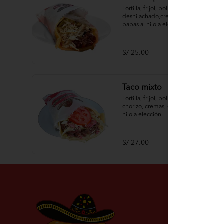
Tortilla, frijol, pollo 
deshilachado,cremas, ensaladas, 
papas al hilo a elección.
S/ 25.00
Taco mixto
Tortilla, frijol, pollo deshilachado, 
chorizo, cremas, ensaladas, papas al 
hilo a elección.
S/ 27.00
Conóce
Nosotros