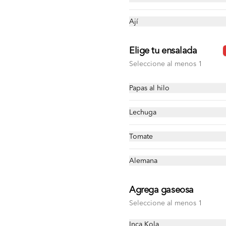
Ají
Elige tu ensalada
Seleccione al menos 1
Papas al hilo
Lechuga
 2026 🛵
Tomate
Alemana
L SANGUPOINTS
Agrega gaseosa
con tus compras y canjealos por productos y más
Seleccione al menos 1
Inca Kola