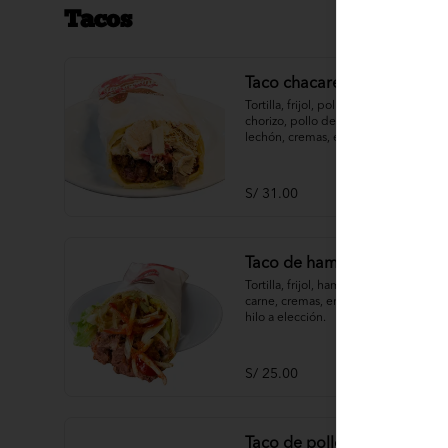
Tacos
Taco chacarero
Tortilla, frijol, pollo deshilachado, 
chorizo, pollo deshilachado, pavo, 
lechón, cremas, ensaladas, papas al 
hilo a elección.
S/ 31.00
Taco de hamburguesa
Tortilla, frijol, hamburguesa de 
carne, cremas, ensaladas, papas al 
hilo a elección.
S/ 25.00
Taco de pollo