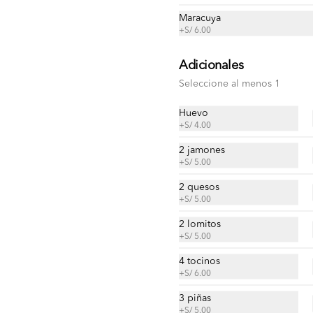
Tortilla, frijol, suprema de pollo, 
Maracuya
cremas , ensaladas, papas al hilo a 
+
S/ 6.00
elección.
Adicionales
S/ 25.00
Seleccione al menos 1
Huevo
Taco vegetariano
+
S/ 4.00
Tortilla, frijol, huevo, queso, cremas, 
2 jamones
ensaladas, papas al hilo a elección.
+
S/ 5.00
2 quesos
S/ 24.00
+
S/ 5.00
2 lomitos
+
S/ 5.00
4 tocinos
+
S/ 6.00
nos
Redes sociales
3 piñas
Instagram
+
S/ 5.00