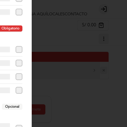
Login
INICIO
ORDENA AQUÍ
LOCALES
CONTACTO
S/ 0.00
Obligatorio
Opcional
Únete