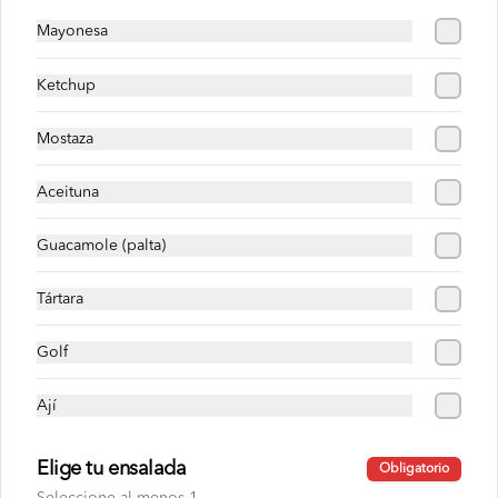
Mayonesa
S/ 22.00
Ketchup
Salchipapas
Mostaza
Aceituna
Salchipapa clásica
Hot dog, papas fritas, cremas , 
Guacamole (palta)
ensaladas, papas al hilo a elección.
Tártara
S/ 20.00
Golf
Ají
Salchipapa especial
Hot dog, papas fritas, huevo, tocino, 
cremas , ensaladas, papas al hilo a 
Elige tu ensalada
elección.
Obligatorio