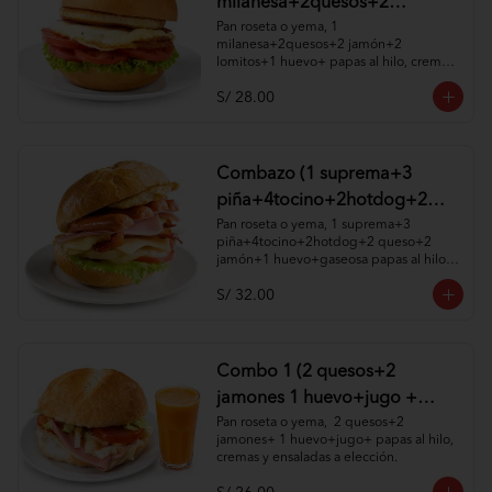
milanesa+2quesos+2
jamón+2 lomitos+1huevo+
Pan roseta o yema, 1 
milanesa+2quesos+2 jamón+2 
papas al hilo, cremas y
lomitos+1 huevo+ papas al hilo, cremas 
ensaladas )
y ensaladas a elección.
S/ 28.00
Combazo (1 suprema+3
piña+4tocino+2hotdog+2
queso+2 jamón+1
Pan roseta o yema, 1 suprema+3 
piña+4tocino+2hotdog+2 queso+2 
huevo+gaseosa papas al hilo,
jamón+1 huevo+gaseosa papas al hilo, 
cremas y ensaladas )
cremas y ensaladas a elección.
S/ 32.00
Combo 1 (2 quesos+2
jamones 1 huevo+jugo +
papas al hilo, cremas y
Pan roseta o yema,  2 quesos+2 
jamones+ 1 huevo+jugo+ papas al hilo, 
ensaladas )
cremas y ensaladas a elección.