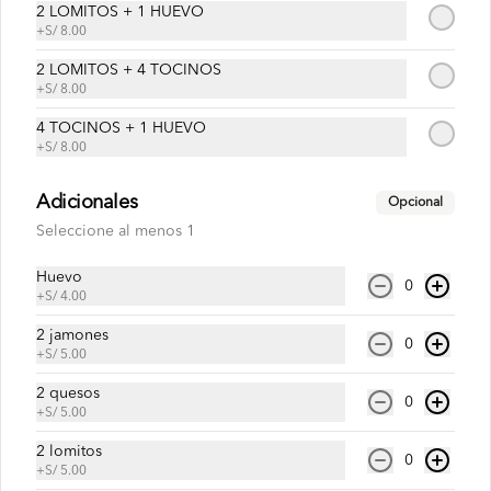
S/ 30.00
2 LOMITOS + 1 HUEVO
+
S/ 8.00
2 LOMITOS + 4 TOCINOS
Pavo con pollo
+
S/ 8.00
Pan roseta o yema, pavo, pollo 
4 TOCINOS + 1 HUEVO
deshilachado, cremas , ensaladas, papas 
al hilo a elección.
+
S/ 8.00
Adicionales
Opcional
S/ 30.00
Seleccione al menos 1
Huevo
Jugos
0
+
S/ 4.00
2 jamones
0
Jugo de fresa
+
S/ 5.00
2 quesos
0
+
S/ 5.00
2 lomitos
0
+
S/ 5.00
S/ 17.00