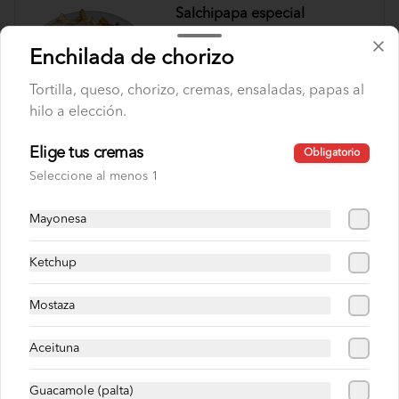
Salchipapa especial
Hot dog, papas fritas, huevo, tocino, 
cremas , ensaladas, papas al hilo a 
Enchilada de chorizo
elección.
Tortilla, queso, chorizo, cremas, ensaladas, papas al
hilo a elección.
S/ 24.00
Elige tus cremas
Obligatorio
Sandwiches super especiales
Seleccione al menos 1
Mayonesa
Choripollo
Pan roseta o yema, chorizo, pollo 
Ketchup
deshilachado, cremas , ensaladas, papas 
al hilo a elección.
Mostaza
S/ 26.00
Aceituna
Guacamole (palta)
Chuleta con pollo