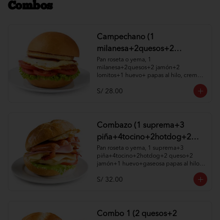
Combos
Campechano (1
milanesa+2quesos+2
jamón+2 lomitos+1huevo+
Pan roseta o yema, 1 
milanesa+2quesos+2 jamón+2 
papas al hilo, cremas y
lomitos+1 huevo+ papas al hilo, cremas 
ensaladas )
y ensaladas a elección.
S/ 28.00
Combazo (1 suprema+3
piña+4tocino+2hotdog+2
queso+2 jamón+1
Pan roseta o yema, 1 suprema+3 
piña+4tocino+2hotdog+2 queso+2 
huevo+gaseosa papas al hilo,
jamón+1 huevo+gaseosa papas al hilo, 
cremas y ensaladas )
cremas y ensaladas a elección.
S/ 32.00
Combo 1 (2 quesos+2