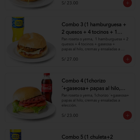
S/ 23.00
Combo 3 (1 hamburguesa +
2 quesos + 4 tocinos + 1
gaseosa + papas al hilo,
Pan roseta o yema,  1 hamburguesa + 2 
quesos + 4 tocinos + gaseosa + 

cremas y ensaladas )
papas al hilo, cremas y ensaladas a 
elección.
S/ 27.00
Combo 4 (1chorizo
´+gaseosa+ papas al hilo,
cremas y ensaladas )
Pan roseta o yema, 1chorizo ´+gaseosa+ 
papas al hilo, cremas y ensaladas a 
elección.
S/ 23.00
Combo 5 (1 chuleta+2