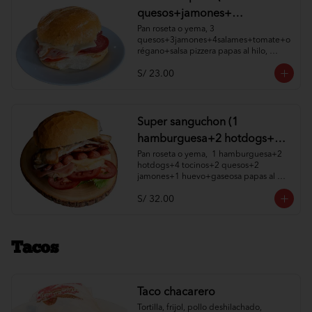
quesos+jamones+
4salames+tomate+orégano+
Pan roseta o yema, 3 
quesos+3jamones+4salames+tomate+o
salsa pizzera papas al hilo,
régano+salsa pizzera papas al hilo, 
cremas y ensaladas)
cremas y ensaladas a elección.
S/ 23.00
Super sanguchon (1
hamburguesa+2 hotdogs+4
tocinos+2 quesos+2
Pan roseta o yema,  1 hamburguesa+2 
hotdogs+4 tocinos+2 quesos+2 
jamones+1 huevo+gaseosa
jamones+1 huevo+gaseosa papas al 
papas al hilo, cremas y
hilo, cremas y ensaladas a elección.
S/ 32.00
ensaladas )
Tacos
Taco chacarero
Tortilla, frijol, pollo deshilachado, 