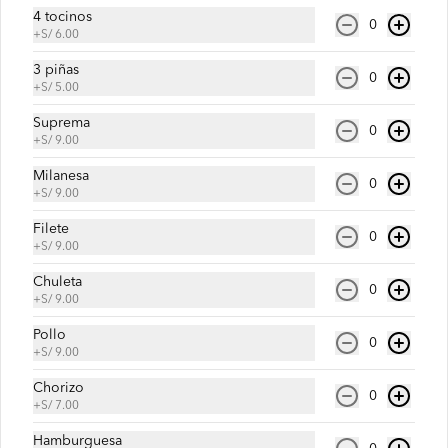
4 tocinos
0
+
S/ 6.00
3 piñas
0
S/ 17.00
+
S/ 5.00
Suprema
0
+
S/ 9.00
Jugo de fresa con leche
Milanesa
0
+
S/ 9.00
Filete
0
+
S/ 9.00
S/ 18.00
Chuleta
0
+
S/ 9.00
Jugo de papaya
Pollo
0
+
S/ 9.00
Chorizo
0
+
S/ 7.00
Hamburguesa
S/ 15.00