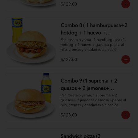
S/ 29.00
Combo 8 ( 1 hamburguesa+2
hotdog + 1 huevo +
1gaseosa+ papas al hilo,
Pan roseta o yema,  1 hamburguesa+2 
hotdog + 1 huevo + gaseosa papas al 
cremas y ensaladas )
hilo, cremas y ensaladas a elección.
S/ 27.00
Combo 9 (1 suprema + 2
quesos + 2 jamones+
gaseosa +papas al hilo,
Pan roseta o yema, 1 suprema + 2 
quesos + 2 jamones gaseosa +papas al 
cremas y ensaladas )
hilo, cremas y ensaladas a elección.
S/ 28.00
Sandwich pizza (3