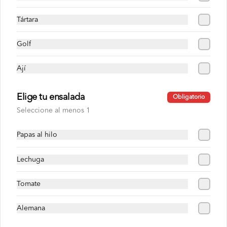
Pan roseta o yema, chuleta, pollo 
deshilachado, cremas , ensaladas, papas 
Tártara
al hilo a elección.
Golf
S/ 28.00
Ají
Lechón con pavo
Elige tu ensalada
Obligatorio
Pan roseta o yema, lechon, pavo, cremas 
, ensaladas, papas al hilo a elección.
Seleccione al menos 1
Papas al hilo
S/ 31.00
Lechuga
Lechón con pollo
Tomate
Pan roseta o yema, lechón, pollo 
deshilachado, cremas , ensaladas, papas 
al hilo a elección.
Alemana