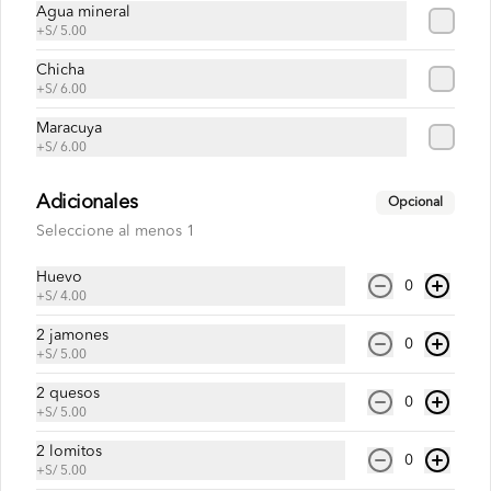
Agua mineral
Pan roseta o yema, pavo, chuleta, cremas 
+
S/ 5.00
, ensaladas, papas al hilo a elección.
Chicha
+
S/ 6.00
S/ 30.00
Maracuya
+
S/ 6.00
Pavo con pollo
Adicionales
Opcional
Pan roseta o yema, pavo, pollo 
Seleccione al menos 1
deshilachado, cremas , ensaladas, papas 
al hilo a elección.
Huevo
0
+
S/ 4.00
S/ 30.00
2 jamones
0
+
S/ 5.00
Jugos
2 quesos
0
+
S/ 5.00
2 lomitos
Jugo de fresa
0
+
S/ 5.00