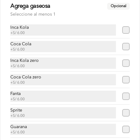
S/ 30.00
Agrega gaseosa
Opcional
Seleccione al menos 1
Milanesa con lechón
Inca Kola
+
S/ 6.00
Pan roseta o yema, milanesa de pollo, 
lechón,  cremas , ensaladas, papas al hilo 
a elección
Coca Cola
+
S/ 6.00
Inca Kola zero
S/ 30.00
+
S/ 6.00
Coca Cola zero
Milanesa con pavo
+
S/ 6.00
Pan roseta o yema, milanesa de pollo, 
Fanta
pavo,  cremas , ensaladas, papas al hilo a 
+
S/ 6.00
elección.
Sprite
+
S/ 6.00
S/ 30.00
Guarana
+
S/ 6.00
Pavo con chuleta