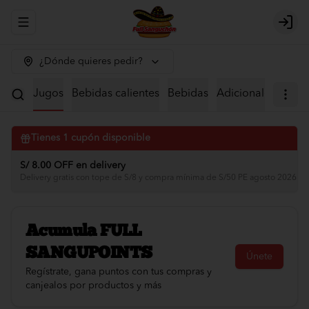
Abrir menu de navegación
Logi
¿Dónde quieres pedir?
iales
Jugos
Bebidas calientes
Bebidas
Adicionales
Tienes
1
cupón disponible
S/ 8.00 OFF en delivery
Delivery gratis con tope de S/8 y compra mínima de S/50 PE agosto 2026 🛵
Acumula
FULL
SANGUPOINTS
Únete
Regístrate, gana puntos con tus compras y
canjealos por productos y más