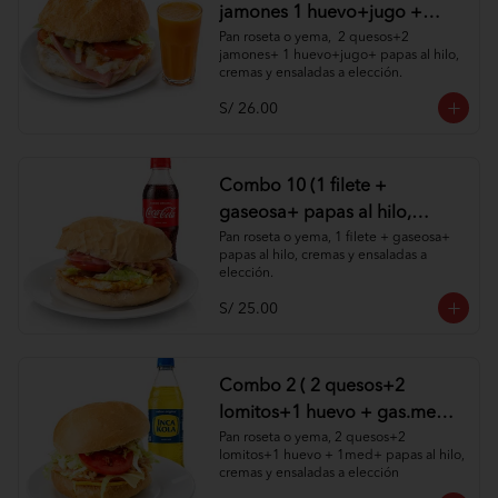
jamones 1 huevo+jugo +
papas al hilo, cremas y
Pan roseta o yema,  2 quesos+2 
jamones+ 1 huevo+jugo+ papas al hilo, 
ensaladas )
cremas y ensaladas a elección.
S/ 26.00
Combo 10 (1 filete +
gaseosa+ papas al hilo,
cremas y ensaladas )
Pan roseta o yema, 1 filete + gaseosa+ 
papas al hilo, cremas y ensaladas a 
elección.
S/ 25.00
Combo 2 ( 2 quesos+2
lomitos+1 huevo + gas.med
+ papas al hilo, cremas y
Pan roseta o yema, 2 quesos+2 
lomitos+1 huevo + 1med+ papas al hilo, 
ensaladas )
cremas y ensaladas a elección