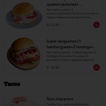
quesos+jamones+
4salames+tomate+orégano+
Pan roseta o yema, 3 
quesos+3jamones+4salames+tomate+o
salsa pizzera papas al hilo,
régano+salsa pizzera papas al hilo, 
cremas y ensaladas)
cremas y ensaladas a elección.
S/ 23.00
Super sanguchon (1
hamburguesa+2 hotdogs+4
tocinos+2 quesos+2
Pan roseta o yema,  1 hamburguesa+2 
hotdogs+4 tocinos+2 quesos+2 
jamones+1 huevo+gaseosa
jamones+1 huevo+gaseosa papas al 
papas al hilo, cremas y
hilo, cremas y ensaladas a elección.
S/ 32.00
ensaladas )
Tacos
Taco chacarero
Tortilla, frijol, pollo deshilachado, 