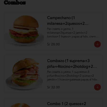
Combos
Campechano (1
milanesa+2quesos+2
jamón+2 lomitos+1huevo+
Pan roseta o yema, 1 
milanesa+2quesos+2 jamón+2 
papas al hilo, cremas y
lomitos+1 huevo+ papas al hilo, cremas 
ensaladas )
y ensaladas a elección.
S/ 28.00
Combazo (1 suprema+3
piña+4tocino+2hotdog+2
queso+2 jamón+1
Pan roseta o yema, 1 suprema+3 
piña+4tocino+2hotdog+2 queso+2 
huevo+gaseosa papas al hilo,
jamón+1 huevo+gaseosa papas al hilo, 
cremas y ensaladas )
cremas y ensaladas a elección.
S/ 32.00
Combo 1 (2 quesos+2