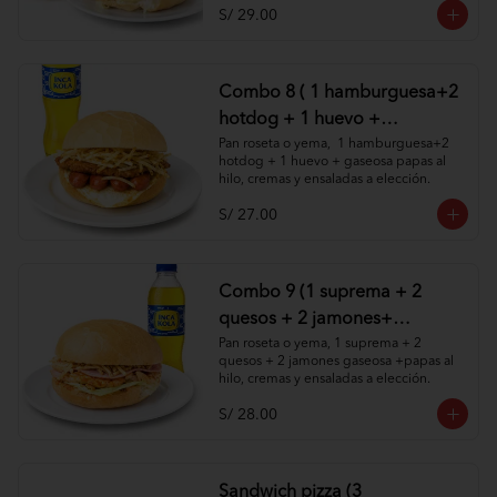
S/ 29.00
Combo 8 ( 1 hamburguesa+2
hotdog + 1 huevo +
1gaseosa+ papas al hilo,
Pan roseta o yema,  1 hamburguesa+2 
hotdog + 1 huevo + gaseosa papas al 
cremas y ensaladas )
hilo, cremas y ensaladas a elección.
S/ 27.00
Combo 9 (1 suprema + 2
quesos + 2 jamones+
gaseosa +papas al hilo,
Pan roseta o yema, 1 suprema + 2 
quesos + 2 jamones gaseosa +papas al 
cremas y ensaladas )
hilo, cremas y ensaladas a elección.
S/ 28.00
Sandwich pizza (3