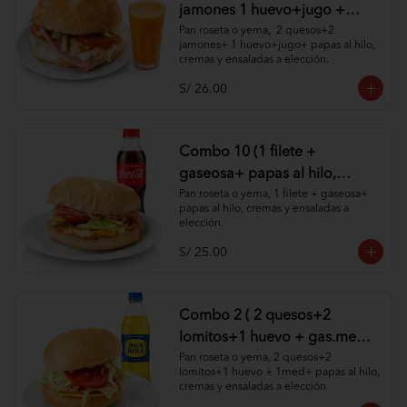
jamones 1 huevo+jugo +
papas al hilo, cremas y
Pan roseta o yema,  2 quesos+2 
jamones+ 1 huevo+jugo+ papas al hilo, 
ensaladas )
cremas y ensaladas a elección.
S/ 26.00
Combo 10 (1 filete +
gaseosa+ papas al hilo,
cremas y ensaladas )
Pan roseta o yema, 1 filete + gaseosa+ 
papas al hilo, cremas y ensaladas a 
elección.
S/ 25.00
Combo 2 ( 2 quesos+2
lomitos+1 huevo + gas.med
+ papas al hilo, cremas y
Pan roseta o yema, 2 quesos+2 
lomitos+1 huevo + 1med+ papas al hilo, 
ensaladas )
cremas y ensaladas a elección