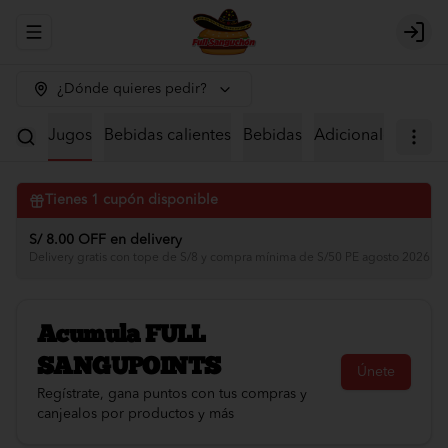
Abrir menu de navegación
Logi
¿Dónde quieres pedir?
iales
Jugos
Bebidas calientes
Bebidas
Adicionales
Tienes
1
cupón disponible
S/ 8.00 OFF en delivery
Delivery gratis con tope de S/8 y compra mínima de S/50 PE agosto 2026 🛵
Acumula
FULL
SANGUPOINTS
Únete
Regístrate, gana puntos con tus compras y
canjealos por productos y más