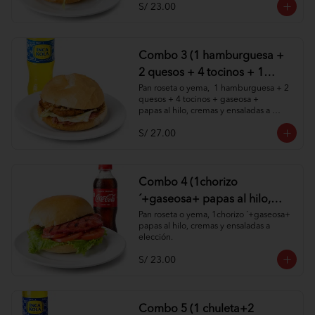
S/ 23.00
Combo 3 (1 hamburguesa +
2 quesos + 4 tocinos + 1
gaseosa + papas al hilo,
Pan roseta o yema,  1 hamburguesa + 2 
quesos + 4 tocinos + gaseosa + 

cremas y ensaladas )
papas al hilo, cremas y ensaladas a 
elección.
S/ 27.00
Combo 4 (1chorizo
´+gaseosa+ papas al hilo,
cremas y ensaladas )
Pan roseta o yema, 1chorizo ´+gaseosa+ 
papas al hilo, cremas y ensaladas a 
elección.
S/ 23.00
Combo 5 (1 chuleta+2